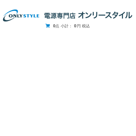
0
点
小計：
0
円
税込