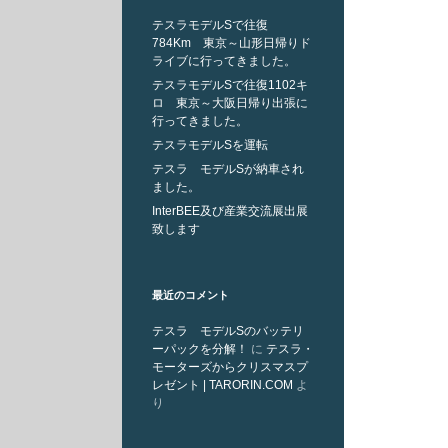
テスラモデルSで往復
784Km 東京～山形日帰りド
ライブに行ってきました。
テスラモデルSで往復1102キ
ロ 東京～大阪日帰り出張に
行ってきました。
テスラモデルSを運転
テスラ モデルSが納車され
ました。
InterBEE及び産業交流展出展
致します
最近のコメント
テスラ モデルSのバッテリ
ーパックを分解！
に
テスラ・
モーターズからクリスマスプ
レゼント | TARORIN.COM
よ
り