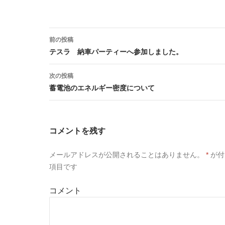
前の投稿
投
テスラ 納車パーティーへ参加しました。
稿
次の投稿
ナ
蓄電池のエネルギー密度について
ビ
ゲ
コメントを残す
ー
メールアドレスが公開されることはありません。
*
が付
シ
項目です
ョ
コメント
ン