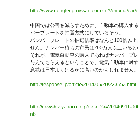
http://www.dongfeng-nissan.com.cn/Venucia/car/
中国では公害を減らすために、自動車の購入す
バープレートを抽選方式にしているそう。
バンバープレートの抽選倍率はなんと100倍以
せん。ナンバー待ちの市民は200万人以上いる
それが、電気自動車の購入であればナンバープ
与えてもらえるということで、電気自動車に対
意欲は日本よりはるかに高いのかもしれません
http://response.jp/article/2014/05/20/223553.html
http://newsbiz.yahoo.co.jp/detail?a=20140911-00
nb