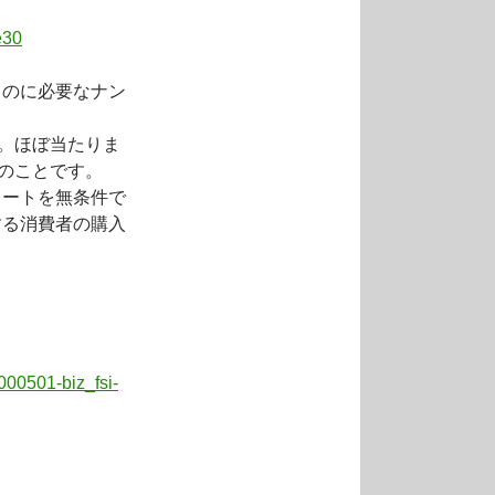
e30
るのに必要なナン
上。ほぼ当たりま
とのことです。
レートを無条件で
する消費者の購入
。
000501-biz_fsi-