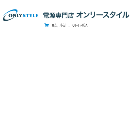
0
点
小計：
0
円
税込